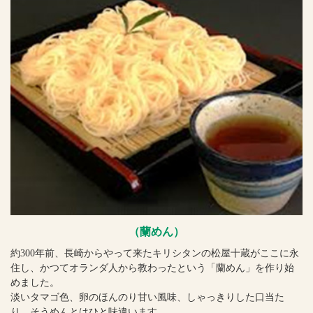
（蘭めん）
約300年前、長崎からやって来たキリシタンの松屋十蔵がここに永
住し、かつてオランダ人から教わったという「蘭めん」を作り始
めました。
淡いタマゴ色、卵のほんのり甘い風味、しゃっきりした口当た
り。そうめんとはひと味違います。