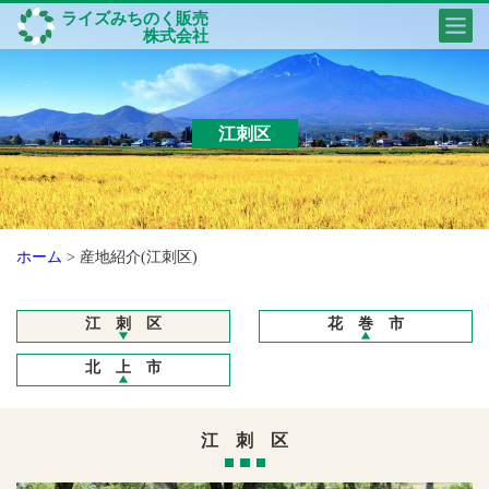
ライズみちのく販売
株式会社
江刺区
ホーム
>
産地紹介(江刺区)
江 刺 区
花 巻 市
北 上 市
江 刺 区